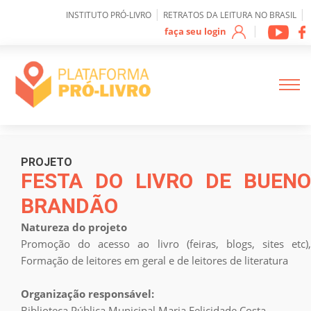
0
|
|
INSTITUTO PRÓ-LIVRO
RETRATOS DA LEITURA NO BRASIL
|
faça seu login
Sobre IPL
PROJETO
FESTA DO LIVRO DE BUENO
BRANDÃO
Como funciona a
plataforma
Natureza do projeto
Promoção do acesso ao livro (feiras, blogs, sites etc),
Mapeamento de
Formação de leitores em geral e de leitores de literatura
Projetos
Organização responsável:
Biblioteca Pública Municipal Maria Felicidade Costa