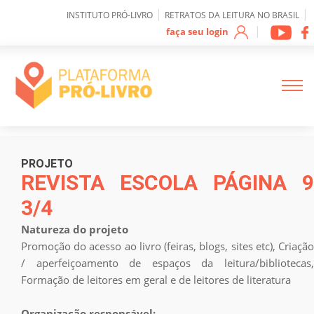
0
|
|
INSTITUTO PRÓ-LIVRO
RETRATOS DA LEITURA NO BRASIL
|
faça seu login
Sobre IPL
PROJETO
REVISTA ESCOLA PÁGINA 9
3/4
Como funciona a
plataforma
Natureza do projeto
Promoção do acesso ao livro (feiras, blogs, sites etc), Criação
Mapeamento de
/ aperfeiçoamento de espaços da leitura/bibliotecas,
Projetos
Formação de leitores em geral e de leitores de literatura
Organização responsável: