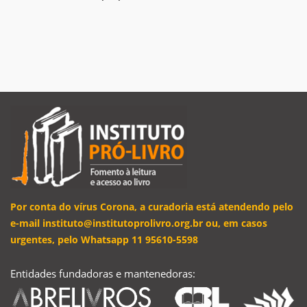
Por conta do vírus Corona, a curadoria está atendendo pelo
e-mail instituto@institutoprolivro.org.br ou, em casos
urgentes, pelo Whatsapp 11 95610-5598
Entidades fundadoras e mantenedoras: