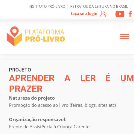
0
|
|
INSTITUTO PRÓ-LIVRO
RETRATOS DA LEITURA NO BRASIL
|
faça seu login
Sobre IPL
PROJETO
APRENDER A LER É UM
PRAZER
Como funciona a
plataforma
Natureza do projeto
Promoção do acesso ao livro (feiras, blogs, sites etc)
Mapeamento de
Projetos
Organização responsável:
Frente de Assistência à Criança Carente