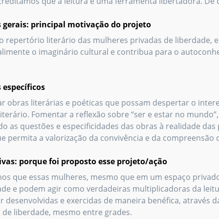
Acreditamos que a leitura é uma ferramenta libertadora. D
 gerais: principal motivação do projeto
 o repertório literário das mulheres privadas de liberdade,
 alimente o imaginário cultural e contribua para o autocon
 específicos
r obras literárias e poéticas que possam despertar o interes
iterário. Fomentar a reflexão sobre “ser e estar no mundo”, 
o as questões e especificidades das obras à realidade das p
ue permita a valorização da convivência e da compreensão
tivas: porque foi proposto esse projeto/ação
os que essas mulheres, mesmo que em um espaço privado d
e e podem agir como verdadeiras multiplicadoras da leitura
 desenvolvidas e exercidas de maneira benéfica, através 
de liberdade, mesmo entre grades.