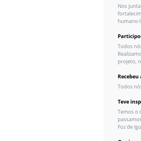
Nos junta
fortaleci
humano-li
Particip
Todos nós
Realizamo
projeto,
Recebeu 
Todos nós
Teve ins
Temos o c
passamos 
Foz de Ig