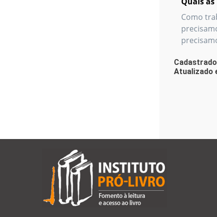
Quais as 
Como trab
precisamo
precisamo
Cadastrado
Atualizado 