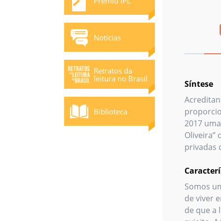
Prêmio IPL
Notícias
Retratos da
leitura no Brasil
Síntese
Acreditan
proporcio
Biblioteca
2017 uma 
Oliveira”
privadas 
Caracterí
Somos um
de viver 
de que a 