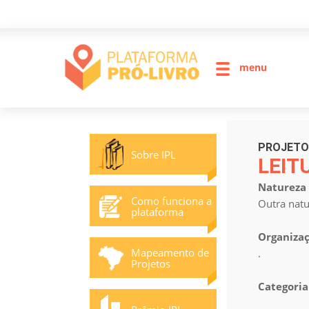
0
menu
PROJETO
Sobre IPL
LEIT
Natureza 
Como funciona a
Outra natu
plataforma
Organizaç
Mapeamento de
.
Projetos
Categoria