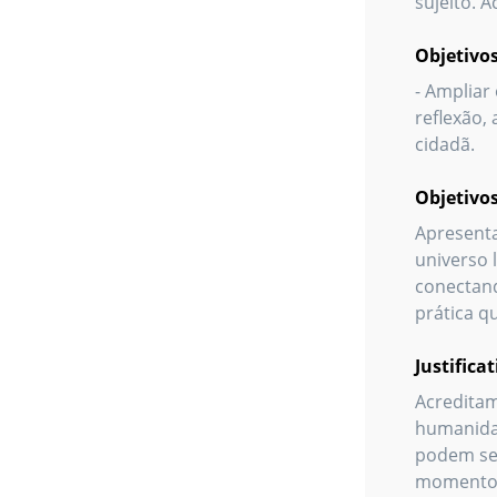
sujeito. 
Objetivos
- Ampliar
reflexão,
cidadã.
Objetivos
Apresenta
universo l
conectand
prática q
Justifica
Acreditam
humanidad
podem ser
momento 