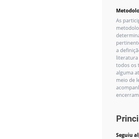
Metodolo
As partic
metodolog
determina
pertinent
a definiç
literatur
todos os 
alguma at
meio de l
acompanha
encerram
Princ
Seguiu a