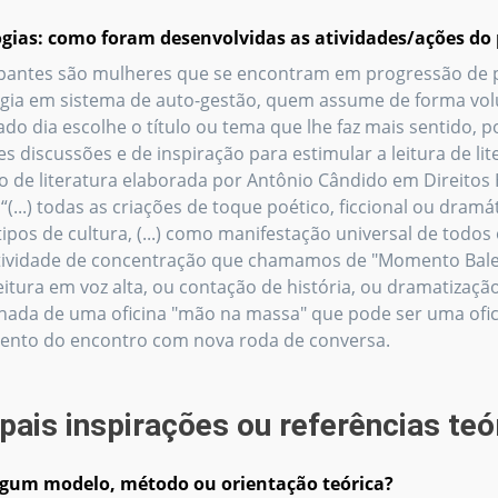
gias: como foram desenvolvidas as atividades/ações do 
ipantes são mulheres que se encontram em progressão de 
ia em sistema de auto-gestão, quem assume de forma vol
do dia escolhe o título ou tema que lhe faz mais sentido, p
es discussões e de inspiração para estimular a leitura de li
ão de literatura elaborada por Antônio Cândido em Direito
a “(...) todas as criações de toque poético, ficcional ou dr
tipos de cultura, (...) como manifestação universal de tod
ividade de concentração que chamamos de "Momento Baleia
eitura em voz alta, ou contação de história, ou dramatizaçã
da de uma oficina "mão na massa" que pode ser uma oficina
ento do encontro com nova roda de conversa.
ipais inspirações ou referências teó
lgum modelo, método ou orientação teórica?