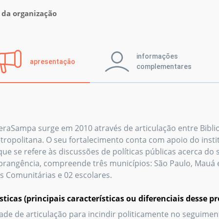
 da organização
informações
apresentação
complementares
teraSampa surge em 2010 através de articulação entre Bibli
tropolitana. O seu fortalecimento conta com apoio do insti
ue se refere às discussões de políticas públicas acerca do s
brangência, compreende três municípios: São Paulo, Mauá 
as Comunitárias e 02 escolares.
sticas (principais características ou diferenciais desse pr
de de articulação para incindir politicamente no seguimento 