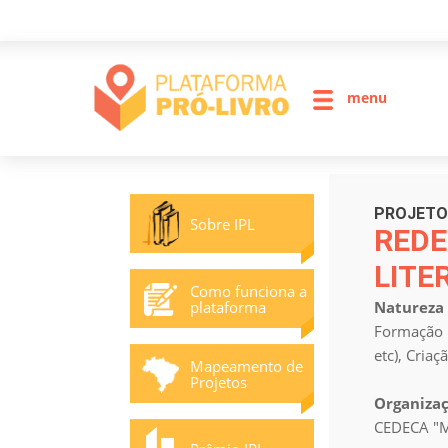
0
menu
PROJETO
Sobre IPL
RED
LITE
Como funciona a
plataforma
Natureza 
Formação d
etc), Cria
Mapeamento de
Projetos
Organizaç
CEDECA "M