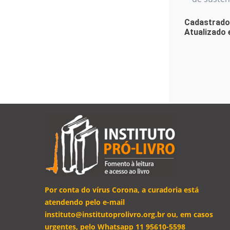
Cadastrado
Atualizado 
Por conta do vírus Corona, a curadoria está
atendendo pelo e-mail
instituto@institutoprolivro.org.br ou, em casos
urgentes, pelo Whatsapp 11 95610-5598