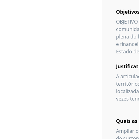
Objetivos
OBJETIVO G
comunidad
plena do 
e finance
Estado de
Justifica
A articul
territóri
localizad
vezes ten
Quais as 
Ampliar o
de susten