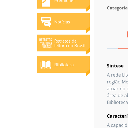
Prêmio IPL
Categoria
Notícias
Retratos da
leitura no Brasil
Biblioteca
Síntese
A rede Li
região Me
atuar no q
área de a
Bibliotec
Caracterí
A capacida