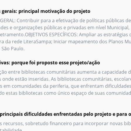
 gerais: principal motivação do projeto
ERAL: Contribuir para a efetivação de políticas públicas de 
es e organizações públicas e privadas em nível Municipal,
letramento.OBJETIVOS ESPECÍFICOS: Ampliar as estratégias de 
ira da rede LiteraSampa; Iniciar mapeamento dos Planos Munic
 São Paulo.
tivas: porque foi proposto esse projeto/ação
ação entre bibliotecas comunitárias aumenta a capacidade d
os onde estão inseridas. As bibliotecas comunitárias, escol
as em comunidades da periferia, que enfrentam dificuldades n
do estas bibliotecas como único espaço de suas comunidad
principais dificuldades enfrentadas pelo projeto e para 
s recursos, sobretudo financeiro para incorporar novas bi
tabilidade.