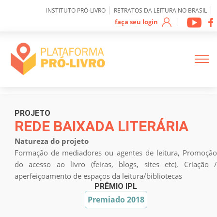
0
|
|
INSTITUTO PRÓ-LIVRO
RETRATOS DA LEITURA NO BRASIL
|
faça seu login
Sobre IPL
PROJETO
REDE BAIXADA LITERÁRIA
Natureza do projeto
Como funciona a
plataforma
Formação de mediadores ou agentes de leitura, Promoção
do acesso ao livro (feiras, blogs, sites etc), Criação /
aperfeiçoamento de espaços da leitura/bibliotecas
Mapeamento de
Projetos
PRÊMIO IPL
Premiado 2018