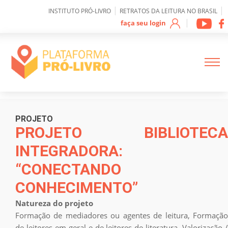
0
|
|
INSTITUTO PRÓ-LIVRO
RETRATOS DA LEITURA NO BRASIL
|
faça seu login
Sobre IPL
PROJETO
PROJETO BIBLIOTECA
INTEGRADORA:
Como funciona a
plataforma
“CONECTANDO
CONHECIMENTO”
Mapeamento de
Projetos
Natureza do projeto
Formação de mediadores ou agentes de leitura, Formação
de leitores em geral e de leitores de literatura, Valorização /