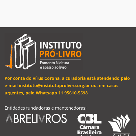
Por conta do vírus Corona, a curadoria está atendendo pelo
e-mail instituto@institutoprolivro.org.br ou, em casos
urgentes, pelo Whatsapp 11 95610-5598
Entidades fundadoras e mantenedoras: