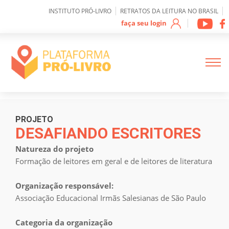
0
|
|
INSTITUTO PRÓ-LIVRO
RETRATOS DA LEITURA NO BRASIL
|
faça seu login
Sobre IPL
PROJETO
DESAFIANDO ESCRITORES
Natureza do projeto
Como funciona a
plataforma
Formação de leitores em geral e de leitores de literatura
Organização responsável:
Mapeamento de
Projetos
Associação Educacional Irmãs Salesianas de São Paulo
Categoria da organização