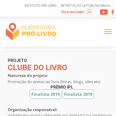
0
|
|
INSTITUTO PRÓ-LIVRO
RETRATOS DA LEITURA NO BRASIL
|
faça seu login
Sobre IPL
PROJETO
CLUBE DO LIVRO
Natureza do projeto
Como funciona a
plataforma
Promoção do acesso ao livro (feiras, blogs, sites etc)
PRÊMIO IPL
Finalista 2019
Finalista 2019
Mapeamento de
Projetos
Organização responsável:
CONFRARIA NOSSA SENHORA DA PIEDADE DA PARÓQUIA