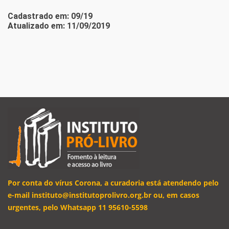
Cadastrado em: 09/19
Atualizado em: 11/09/2019
Por conta do vírus Corona, a curadoria está atendendo pelo
e-mail instituto@institutoprolivro.org.br ou, em casos
urgentes, pelo Whatsapp 11 95610-5598